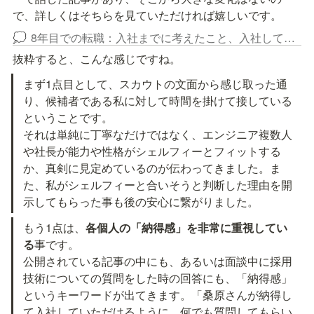
で、詳しくはそちらを見ていただければ嬉しいです。
8年目での転職：入社までに考えたこと、入社してから感じたこと
💭
抜粋すると、こんな感じですね。
まず1点目として、スカウトの文面から感じ取った通
り、候補者である私に対して時間を掛けて接している
ということです。

それは単純に丁寧なだけではなく、エンジニア複数人
や社長が能力や性格がシェルフィーとフィットする
か、真剣に見定めているのが伝わってきました。ま
た、私がシェルフィーと合いそうと判断した理由を開
示してもらった事も後の安心に繋がりました。
もう1点は、
各個人の「納得感」を非常に重視してい
る
事です。

公開されている記事の中にも、あるいは面談中に採用
技術についての質問をした時の回答にも、「納得感」
というキーワードが出てきます。「桑原さんが納得し
て入社していただけるように、何でも質問してもらい