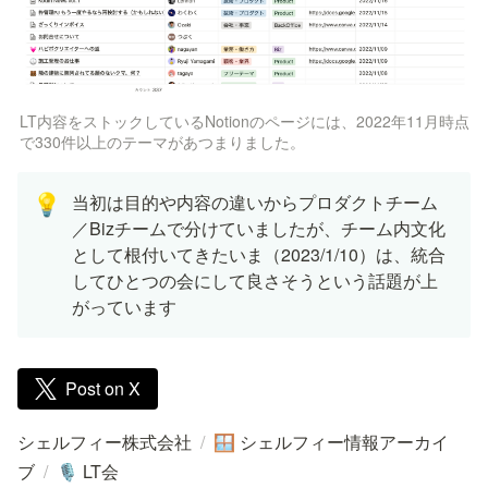
LT内容をストックしているNotionのページには、2022年11月時点
で330件以上のテーマがあつまりました。
当初は目的や内容の違いからプロダクトチーム
💡
／Bizチームで分けていましたが、チーム内文化
として根付いてきたいま（
2023/1/10
）は、統合
してひとつの会にして良さそうという話題が上
がっています
Post on X
シェルフィー株式会社
/
シェルフィー情報アーカイ
🪟
ブ
/
LT会
🎙️