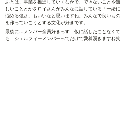
あとは、事業を推進していくなかで、できないことや難
しいこととかをロイさんがみんなに話している「一緒に
悩める強さ」もいいなと思いますね。みんなで良いもの
を作っていこうとする文化が好きです。
最後に…メンバー全員好きっす！仮に話したことなくて
も、シェルフィーメンバーってだけで愛着湧きますね笑
Post on X
シェルフィー株式会社
/
シェルフィー情報アーカイ
🪟
ブ
/
管理部メンバー紹介
/
鈴木 陵太
👨‍👨‍👧‍👦