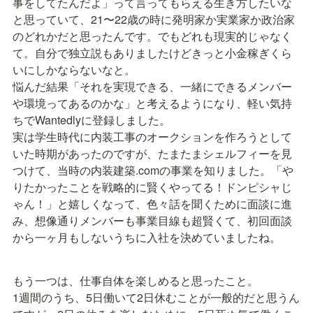
事をしてたんだよ」って言ってもらえる生き方したいな
と思っていて、21〜22歳の時に発明家か実業家か政治家
のどれかだと思ったんです。でもどれも現実的じゃなく
て。自分で独立説もありましたけどきっと小金稼ぎくら
いにしかならないなと。

悩んだ結果「それを実現できる、一緒にできるメンバー
や環境ってあるのかな」と考えるようになり、軽い気持
ちでWantedlyに登録しました。

実は学生時代に内装工事のオークションを作ろうとして
いた時期があったのですが、たまたまシェルフィーを見
つけて、当時の内装建築.comの事業を知りました。「や
りたかったことを戦略的に賢くやってる！ドンピシャじ
ゃん！」と嬉しくなって、色々話を聞くために面談に進
み、想像通りメンバーも事業目線も超賢くて、初回面談
から一ヶ月もしないうちに入社を決めていましたね。
もう一つは、仕事自体を楽しめると思ったこと。

1週間のうち、5日働いて2日休むことが一般的だと思うん