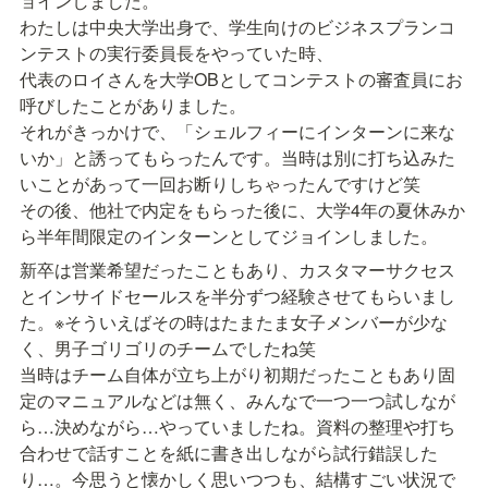
ョインしました。

わたしは中央大学出身で、学生向けのビジネスプランコ
ンテストの実行委員長をやっていた時、

代表のロイさんを大学OBとしてコンテストの審査員にお
呼びしたことがありました。

それがきっかけで、「シェルフィーにインターンに来な
いか」と誘ってもらったんです。当時は別に打ち込みた
いことがあって一回お断りしちゃったんですけど笑

その後、他社で内定をもらった後に、大学4年の夏休みか
ら半年間限定のインターンとしてジョインしました。
新卒は営業希望だったこともあり、カスタマーサクセス
とインサイドセールスを半分ずつ経験させてもらいまし
た。※そういえばその時はたまたま女子メンバーが少な
く、男子ゴリゴリのチームでしたね笑

当時はチーム自体が立ち上がり初期だったこともあり固
定のマニュアルなどは無く、みんなで一つ一つ試しなが
ら…決めながら…やっていましたね。資料の整理や打ち
合わせで話すことを紙に書き出しながら試行錯誤した
り…。今思うと懐かしく思いつつも、結構すごい状況で